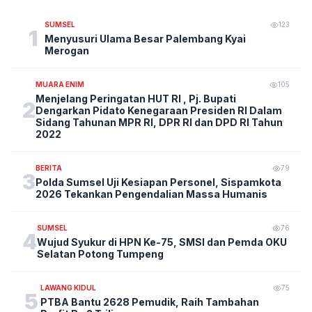
SUMSEL
123
1
Menyusuri Ulama Besar Palembang Kyai
Merogan
MUARA ENIM
105
Menjelang Peringatan HUT RI , Pj. Bupati
2
Dengarkan Pidato Kenegaraan Presiden RI Dalam
Sidang Tahunan MPR RI, DPR RI dan DPD RI Tahun
2022
BERITA
79
3
Polda Sumsel Uji Kesiapan Personel, Sispamkota
2026 Tekankan Pengendalian Massa Humanis
SUMSEL
76
4
Wujud Syukur di HPN Ke-75, SMSI dan Pemda OKU
Selatan Potong Tumpeng
LAWANG KIDUL
75
5
PTBA Bantu 2628 Pemudik, Raih Tambahan