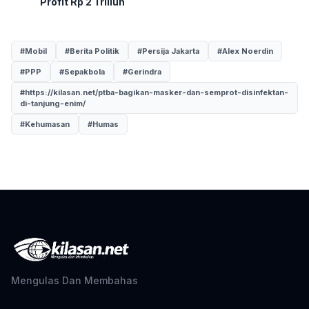
Profit Rp 2 Triliun
#Mobil
#Berita Politik
#Persija Jakarta
#Alex Noerdin
#PPP
#Sepakbola
#Gerindra
#https://kilasan.net/ptba-bagikan-masker-dan-semprot-disinfektan-
di-tanjung-enim/
#Kehumasan
#Humas
Mengulas Dan Membahas