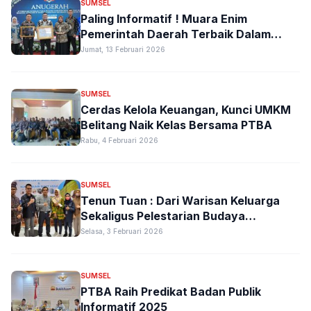
SUMSEL
Paling Informatif ! Muara Enim
Pemerintah Daerah Terbaik Dalam
Keterbukaan Informasi Publik di Sumsel
Jumat, 13 Februari 2026
SUMSEL
Cerdas Kelola Keuangan, Kunci UMKM
Belitang Naik Kelas Bersama PTBA
Rabu, 4 Februari 2026
SUMSEL
Tenun Tuan : Dari Warisan Keluarga
Sekaligus Pelestarian Budaya
Palembang
Selasa, 3 Februari 2026
SUMSEL
PTBA Raih Predikat Badan Publik
Informatif 2025