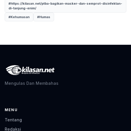
#https://kilasan.net/ptba-bagikan-masker-dan-semprot-disinfektan-
di-tanjung-enim/
#Kehumasan
#Humas
Mengulas Dan Membahas
MENU
Tentang
Redaksi