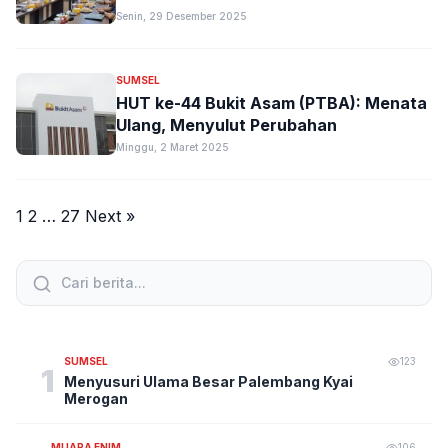
Senin, 29 Desember 2025
SUMSEL
HUT ke-44 Bukit Asam (PTBA): Menata
Ulang, Menyulut Perubahan
Minggu, 2 Maret 2025
Paginasi
1
2
…
27
Next »
pos
SUMSEL
123
1
Menyusuri Ulama Besar Palembang Kyai
Merogan
MUARA ENIM
106