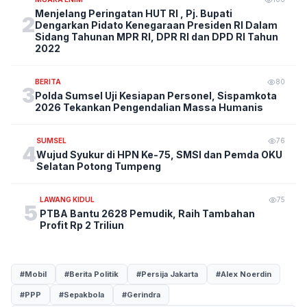
Menjelang Peringatan HUT RI , Pj. Bupati
2
Dengarkan Pidato Kenegaraan Presiden RI Dalam
Sidang Tahunan MPR RI, DPR RI dan DPD RI Tahun
2022
BERITA
80
3
Polda Sumsel Uji Kesiapan Personel, Sispamkota
2026 Tekankan Pengendalian Massa Humanis
SUMSEL
76
4
Wujud Syukur di HPN Ke-75, SMSI dan Pemda OKU
Selatan Potong Tumpeng
LAWANG KIDUL
75
5
PTBA Bantu 2628 Pemudik, Raih Tambahan
Profit Rp 2 Triliun
#Mobil
#Berita Politik
#Persija Jakarta
#Alex Noerdin
#PPP
#Sepakbola
#Gerindra