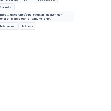
Gerindra
https://kilasan.net/ptba-bagikan-masker-dan-
emprot-disinfektan-di-tanjung-enim/
Kehumasan
#Humas