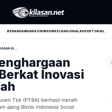
BERANDA
MUARA ENIM
SUMSEL
NASIONAL
ADVERTORIAL
PTBA RAIH PENGHARGAAN BISRA 2024 BERKAT INOVASI SOSIAL BERBUAH
Penghargaan
Berkat Inovasi
uah
t Asam Tbk (PTBA) berhasil meraih
m ajang Bisnis Indonesia Social