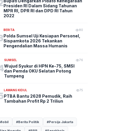
2
Bupati Dengarkan Pidato Kenegaraan
Presiden RI Dalam Sidang Tahunan
MPR RI, DPR RI dan DPD RI Tahun
2022
BERITA
80
3
Polda Sumsel Uji Kesiapan Personel,
Sispamkota 2026 Tekankan
Pengendalian Massa Humanis
SUMSEL
76
4
Wujud Syukur di HPN Ke-75, SMSI
dan Pemda OKU Selatan Potong
Tumpeng
LAWANG KIDUL
75
5
PTBA Bantu 2628 Pemudik, Raih
Tambahan Profit Rp 2 Triliun
Mobil
#Berita Politik
#Persija Jakarta
Alex Noerdin
#PPP
#Sepakbola