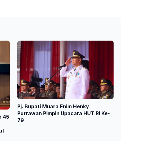
Pj. Bupati Muara Enim Henky
Putrawan Pimpin Upacara HUT RI Ke-
n 45
79
p
at