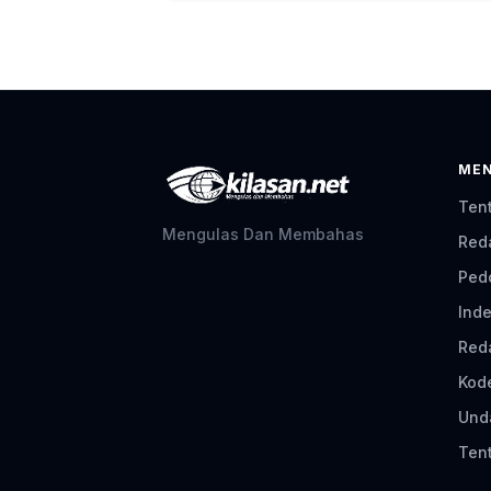
ME
Ten
Mengulas Dan Membahas
Red
Ped
Inde
Red
Kod
Und
Tent