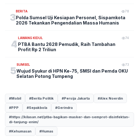
BERITA
78
3
Polda Sumsel Uji Kesiapan Personel, Sispamkota
2026 Tekankan Pengendalian Massa Humanis
LAWANG KIDUL
74
4
PTBA Bantu 2628 Pemudik, Raih Tambahan
Profit Rp 2 Triliun
SUMSEL
73
5
Wujud Syukur di HPN Ke-75, SMSI dan Pemda OKU
Selatan Potong Tumpeng
#Mobil
#Berita Politik
#Persija Jakarta
#Alex Noerdin
#PPP
#Sepakbola
#Gerindra
#https://kilasan.net/ptba-bagikan-masker-dan-semprot-disinfektan-
di-tanjung-enim/
#Kehumasan
#Humas