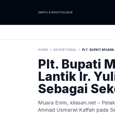
SABTU, 8 AGUSTUS 2026
HOME
/
ADVERTORIAL
/
Plt. Bupati 
Lantik Ir. Yu
Sebagai Sekd
Muara Enim, kilasan.net – Pela
Ahmad Usmarwi Kaffah pada Seni