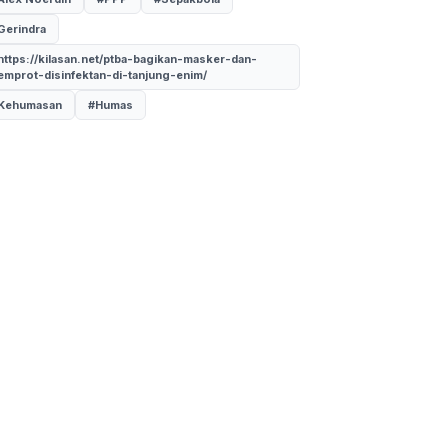
Gerindra
https://kilasan.net/ptba-bagikan-masker-dan-
emprot-disinfektan-di-tanjung-enim/
Kehumasan
#Humas