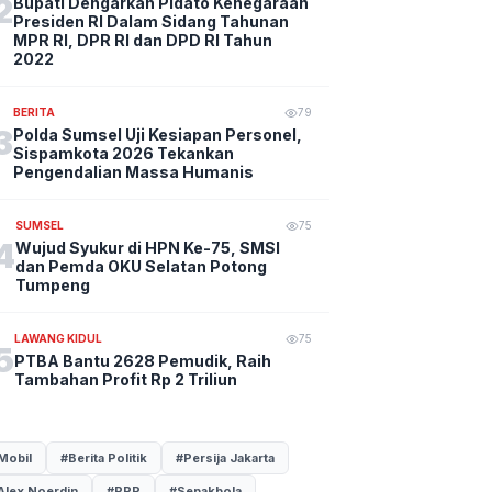
2
Bupati Dengarkan Pidato Kenegaraan
Presiden RI Dalam Sidang Tahunan
MPR RI, DPR RI dan DPD RI Tahun
2022
BERITA
79
3
Polda Sumsel Uji Kesiapan Personel,
Sispamkota 2026 Tekankan
Pengendalian Massa Humanis
SUMSEL
75
4
Wujud Syukur di HPN Ke-75, SMSI
dan Pemda OKU Selatan Potong
Tumpeng
LAWANG KIDUL
75
5
PTBA Bantu 2628 Pemudik, Raih
Tambahan Profit Rp 2 Triliun
Mobil
#Berita Politik
#Persija Jakarta
Alex Noerdin
#PPP
#Sepakbola