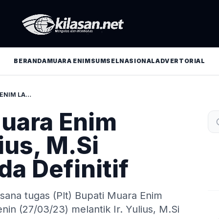
BERANDA
MUARA ENIM
SUMSEL
NASIONAL
ADVERTORIAL
PLT. BUPATI MUARA ENIM LANTIK IR. YULIUS, M.SI SEBAGAI SEKDA DEFINITIF
Muara Enim
lius, M.Si
a Definitif
ksana tugas (Plt) Bupati Muara Enim
n (27/03/23) melantik Ir. Yulius, M.Si