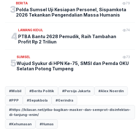
BERITA
79
3
Polda Sumsel Uji Kesiapan Personel, Sispamkota
2026 Tekankan Pengendalian Massa Humanis
LAWANG KIDUL
74
4
PTBA Bantu 2628 Pemudik, Raih Tambahan
Profit Rp 2 Triliun
SUMSEL
73
5
Wujud Syukur di HPN Ke-75, SMSI dan Pemda OKU
Selatan Potong Tumpeng
#Mobil
#Berita Politik
#Persija Jakarta
#Alex Noerdin
#PPP
#Sepakbola
#Gerindra
#https://kilasan.net/ptba-bagikan-masker-dan-semprot-disinfektan-
di-tanjung-enim/
#Kehumasan
#Humas