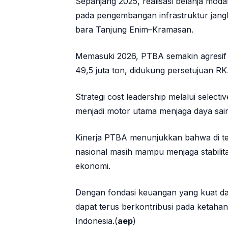
Sepanjang 2025, realisasi belanja moda
pada pengembangan infrastruktur jang
bara Tanjung Enim–Kramasan.
Memasuki 2026, PTBA semakin agresif 
49,5 juta ton, didukung persetujuan 
Strategi cost leadership melalui selecti
menjadi motor utama menjaga daya sai
Kinerja PTBA menunjukkan bahwa di ten
nasional masih mampu menjaga stabilita
ekonomi.
Dengan fondasi keuangan yang kuat dan
dapat terus berkontribusi pada ketah
Indonesia.(
aep
)