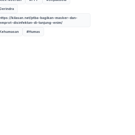
Gerindra
https://kilasan.net/ptba-bagikan-masker-dan-
emprot-disinfektan-di-tanjung-enim/
Kehumasan
#Humas