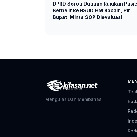
DPRD Soroti Dugaan Rujukan Pasi
Berbelit ke RSUD HM Rabain, Plt
Bupati Minta SOP Dievaluasi
ME
Ten
Mengulas Dan Membahas
Red
Ped
Inde
Red