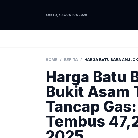
SABTU, 8 AGUSTUS 2026
HOME
/
BERITA
/
Harga Batu B
Bukit Asam 
Tancap Gas:
Tembus 47,2
2025