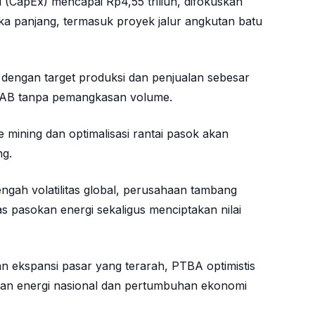
l (CapEx) mencapai Rp4,55 triliun, difokuskan
ka panjang, termasuk proyek jalur angkutan batu
dengan target produksi dan penjualan sebesar
RKAB tanpa pemangkasan volume.
ve mining dan optimalisasi rantai pasok akan
ng.
gah volatilitas global, perusahaan tambang
s pasokan energi sekaligus menciptakan nilai
 ekspansi pasar yang terarah, PTBA optimistis
anan energi nasional dan pertumbuhan ekonomi