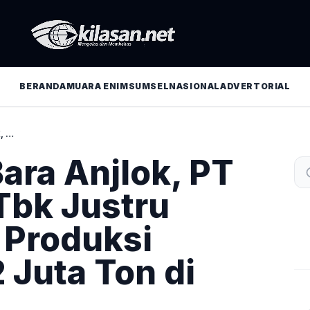
BERANDA
MUARA ENIM
SUMSEL
NASIONAL
ADVERTORIAL
HARGA BATU BARA ANJLOK, PT BUKIT ASAM TBK JUSTRU TANCAP GAS: PRODUKSI TEMBUS 47,2 JUTA TON DI 2025
ara Anjlok, PT
Tbk Justru
 Produksi
 Juta Ton di