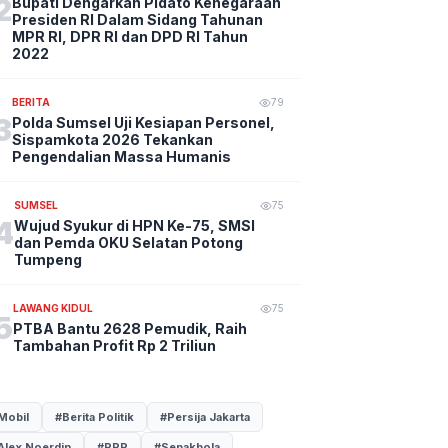
2
Bupati Dengarkan Pidato Kenegaraan
Presiden RI Dalam Sidang Tahunan
MPR RI, DPR RI dan DPD RI Tahun
2022
BERITA
79
3
Polda Sumsel Uji Kesiapan Personel,
Sispamkota 2026 Tekankan
Pengendalian Massa Humanis
SUMSEL
75
4
Wujud Syukur di HPN Ke-75, SMSI
dan Pemda OKU Selatan Potong
Tumpeng
LAWANG KIDUL
75
5
PTBA Bantu 2628 Pemudik, Raih
Tambahan Profit Rp 2 Triliun
Mobil
#Berita Politik
#Persija Jakarta
Alex Noerdin
#PPP
#Sepakbola