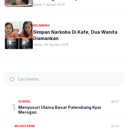
Al-Islamiyah
Jumat, 4 Januari 2019
BELIMBING
Simpan Narkoba Di Kafe, Dua Wanita
Diamankan
Selasa, 28 Agustus 2018
SUMSEL
123
1
Menyusuri Ulama Besar Palembang Kyai
Merogan
MUARA ENIM
105