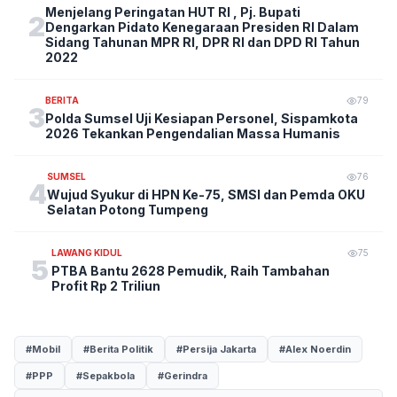
Menjelang Peringatan HUT RI , Pj. Bupati
2
Dengarkan Pidato Kenegaraan Presiden RI Dalam
Sidang Tahunan MPR RI, DPR RI dan DPD RI Tahun
2022
BERITA
79
3
Polda Sumsel Uji Kesiapan Personel, Sispamkota
2026 Tekankan Pengendalian Massa Humanis
SUMSEL
76
4
Wujud Syukur di HPN Ke-75, SMSI dan Pemda OKU
Selatan Potong Tumpeng
LAWANG KIDUL
75
5
PTBA Bantu 2628 Pemudik, Raih Tambahan
Profit Rp 2 Triliun
#Mobil
#Berita Politik
#Persija Jakarta
#Alex Noerdin
#PPP
#Sepakbola
#Gerindra