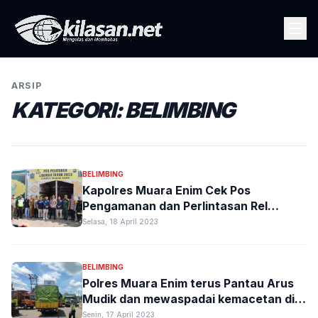
ARSIP
KATEGORI:
BELIMBING
BELIMBING
Kapolres Muara Enim Cek Pos
Pengamanan dan Perlintasan Rel
Kereta Api di Cinta Kasih
Selasa, 18 April 2023
BELIMBING
Polres Muara Enim terus Pantau Arus
Mudik dan mewaspadai kemacetan di
perlintasan Kereta Api Simpang
Senin, 17 April 2023