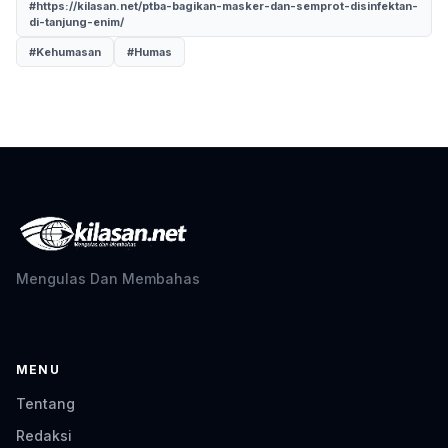
#https://kilasan.net/ptba-bagikan-masker-dan-semprot-disinfektan-
di-tanjung-enim/
#Kehumasan
#Humas
Mengulas Dan Membahas
MENU
Tentang
Redaksi