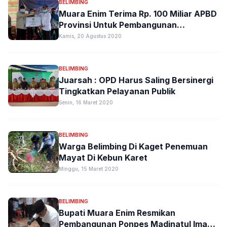
BELIMBING
Muara Enim Terima Rp. 100 Miliar APBD
Provinsi Untuk Pembangunan
Infrastruktur Jalan dan Jembatan
Kamis, 20 Agustus 2020
BELIMBING
Juarsah : OPD Harus Saling Bersinergi
Tingkatkan Pelayanan Publik
Senin, 16 Maret 2020
BELIMBING
Warga Belimbing Di Kaget Penemuan
Mayat Di Kebun Karet
Minggu, 15 Maret 2020
BELIMBING
Bupati Muara Enim Resmikan
Pembangunan Ponpes Madinatul Iman