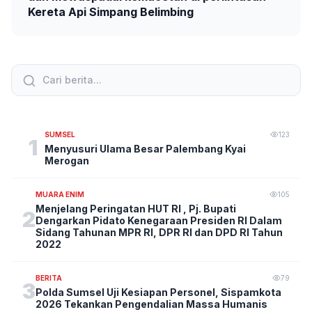
Kereta Api Simpang Belimbing
SUMSEL
123
1
Menyusuri Ulama Besar Palembang Kyai
Merogan
MUARA ENIM
105
Menjelang Peringatan HUT RI , Pj. Bupati
2
Dengarkan Pidato Kenegaraan Presiden RI Dalam
Sidang Tahunan MPR RI, DPR RI dan DPD RI Tahun
2022
BERITA
79
3
Polda Sumsel Uji Kesiapan Personel, Sispamkota
2026 Tekankan Pengendalian Massa Humanis