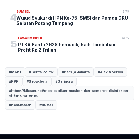
SUMSEL
75
4
Wujud Syukur di HPN Ke-75, SMSI dan Pemda OKU
Selatan Potong Tumpeng
LAWANG KIDUL
75
5
PTBA Bantu 2628 Pemudik, Raih Tambahan
Profit Rp 2 Triliun
#Mobil
#Berita Politik
#Persija Jakarta
#Alex Noerdin
#PPP
#Sepakbola
#Gerindra
#https://kilasan.net/ptba-bagikan-masker-dan-semprot-disinfektan-
di-tanjung-enim/
#Kehumasan
#Humas