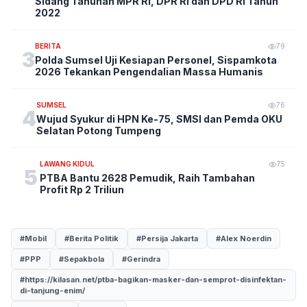
Sidang Tahunan MPR RI, DPR RI dan DPD RI Tahun
2022
BERITA
79
3
Polda Sumsel Uji Kesiapan Personel, Sispamkota
2026 Tekankan Pengendalian Massa Humanis
SUMSEL
76
4
Wujud Syukur di HPN Ke-75, SMSI dan Pemda OKU
Selatan Potong Tumpeng
LAWANG KIDUL
75
5
PTBA Bantu 2628 Pemudik, Raih Tambahan
Profit Rp 2 Triliun
#Mobil
#Berita Politik
#Persija Jakarta
#Alex Noerdin
#PPP
#Sepakbola
#Gerindra
#https://kilasan.net/ptba-bagikan-masker-dan-semprot-disinfektan-
di-tanjung-enim/