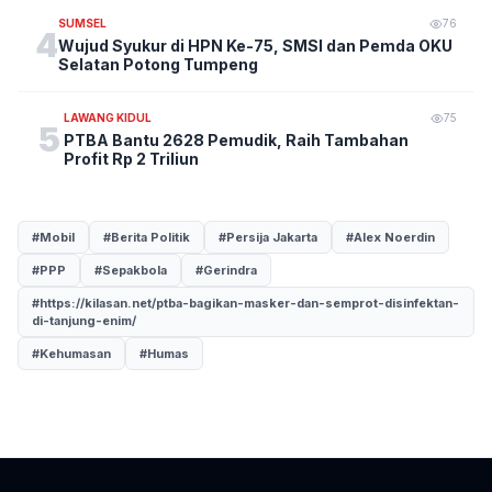
SUMSEL
76
4
Wujud Syukur di HPN Ke-75, SMSI dan Pemda OKU
Selatan Potong Tumpeng
LAWANG KIDUL
75
5
PTBA Bantu 2628 Pemudik, Raih Tambahan
Profit Rp 2 Triliun
#Mobil
#Berita Politik
#Persija Jakarta
#Alex Noerdin
#PPP
#Sepakbola
#Gerindra
#https://kilasan.net/ptba-bagikan-masker-dan-semprot-disinfektan-
di-tanjung-enim/
#Kehumasan
#Humas