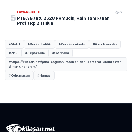
LAWANG KIDUL
74
5
PTBA Bantu 2628 Pemudik, Raih Tambahan
Profit Rp 2 Triliun
#Mobil
#Berita Politik
#Persija Jakarta
#Alex Noerdin
#PPP
#Sepakbola
#Gerindra
#https://kilasan.net/ptba-bagikan-masker-dan-semprot-disinfektan-
di-tanjung-enim/
#Kehumasan
#Humas