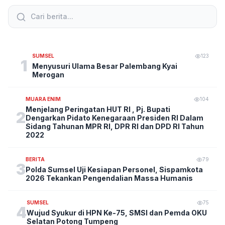
SUMSEL
123
1
Menyusuri Ulama Besar Palembang Kyai
Merogan
MUARA ENIM
104
Menjelang Peringatan HUT RI , Pj. Bupati
2
Dengarkan Pidato Kenegaraan Presiden RI Dalam
Sidang Tahunan MPR RI, DPR RI dan DPD RI Tahun
2022
BERITA
79
3
Polda Sumsel Uji Kesiapan Personel, Sispamkota
2026 Tekankan Pengendalian Massa Humanis
SUMSEL
75
4
Wujud Syukur di HPN Ke-75, SMSI dan Pemda OKU
Selatan Potong Tumpeng