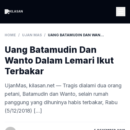
HOME
/
UJAN MAS
/
UANG BATAMUDIN DAN WANTO DALAM LEMARI IKUT TERBAKAR
Uang Batamudin Dan
Wanto Dalam Lemari Ikut
Terbakar
UjanMas, kilasan.net — Tragis dialami dua orang
petani, Batamudin dan Wanto, selain rumah
panggung yang dihuninya habis terbakar, Rabu
(5/12/2018) […]