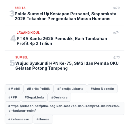
BERITA
79
3
Polda Sumsel Uji Kesiapan Personel, Sispamkota
2026 Tekankan Pengendalian Massa Humanis
LAWANG KIDUL
74
4
PTBA Bantu 2628 Pemudik, Raih Tambahan
Profit Rp 2 Triliun
SUMSEL
73
5
Wujud Syukur di HPN Ke-75, SMSI dan Pemda OKU
Selatan Potong Tumpeng
#Mobil
#Berita Politik
#Persija Jakarta
#Alex Noerdin
#PPP
#Sepakbola
#Gerindra
#https://kilasan.net/ptba-bagikan-masker-dan-semprot-disinfektan-
di-tanjung-enim/
#Kehumasan
#Humas