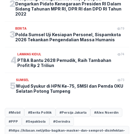
2
Dengarkan Pidato Kenegaraan Presiden RI Dalam
Sidang Tahunan MPR RI, DPR RI dan DPD RI Tahun
2022
BERITA
79
3
Polda Sumsel Uji Kesiapan Personel, Sispamkota
2026 Tekankan Pengendalian Massa Humanis
LAWANG KIDUL
74
4
PTBA Bantu 2628 Pemudik, Raih Tambahan
Profit Rp 2 Triliun
SUMSEL
73
5
Wujud Syukur di HPN Ke-75, SMSI dan Pemda OKU
Selatan Potong Tumpeng
#Mobil
#Berita Politik
#Persija Jakarta
#Alex Noerdin
#PPP
#Sepakbola
#Gerindra
#https://kilasan.net/ptba-bagikan-masker-dan-semprot-disinfektan-