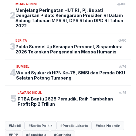
MUARA ENIM
106
Menjelang Peringatan HUT RI , Pj. Bupati
2
Dengarkan Pidato Kenegaraan Presiden RI Dalam
Sidang Tahunan MPR RI, DPR RI dan DPD RI Tahun
2022
BERITA
80
3
Polda Sumsel Uji Kesiapan Personel, Sispamkota
2026 Tekankan Pengendalian Massa Humanis
SUMSEL
76
4
Wujud Syukur di HPN Ke-75, SMSI dan Pemda OKU
Selatan Potong Tumpeng
LAWANG KIDUL
75
5
PTBA Bantu 2628 Pemudik, Raih Tambahan
Profit Rp 2 Triliun
#Mobil
#Berita Politik
#Persija Jakarta
#Alex Noerdin
#PPP
#Sepakbola
#Gerindra