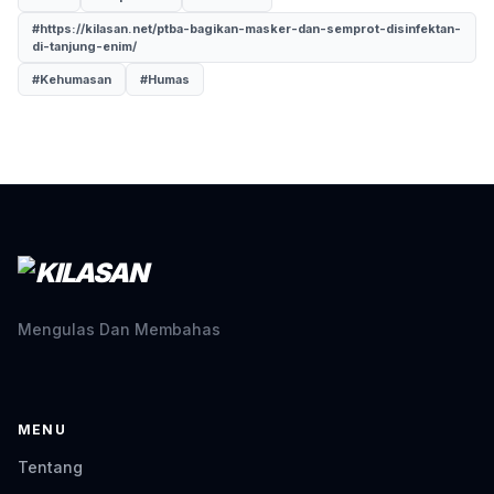
#https://kilasan.net/ptba-bagikan-masker-dan-semprot-disinfektan-
di-tanjung-enim/
#Kehumasan
#Humas
Mengulas Dan Membahas
MENU
Tentang