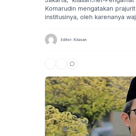
Jakarta, kilasan.net-Pengamat P
Komarudin mengatakan prajurit
institusinya, oleh karenanya waja
Editor: Kilasan