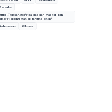
Gerindra
https://kilasan.net/ptba-bagikan-masker-dan-
emprot-disinfektan-di-tanjung-enim/
Kehumasan
#Humas