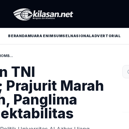
BERANDA
MUARA ENIM
SUMSEL
NASIONAL
ADVERTORIAL
SOAL TUDUHAN TNI GEROMBOLAN; PRAJURIT MARAH JAGA MARWAH, PANGLIMA DIAM JAGA ELEKTABILITAS
n TNI
 Prajurit Marah
, Panglima
ektabilitas