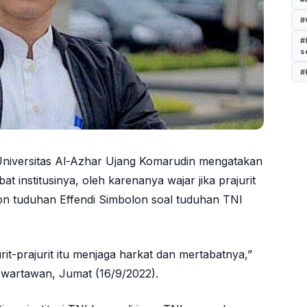
#
#
s
#
 Universitas Al-Azhar Ujang Komarudin mengatakan
at institusinya, oleh karenanya wajar jika prajurit
n tuduhan Effendi Simbolon soal tuduhan TNI
it-prajurit itu menjaga harkat dan mertabatnya,”
 wartawan, Jumat (16/9/2022).