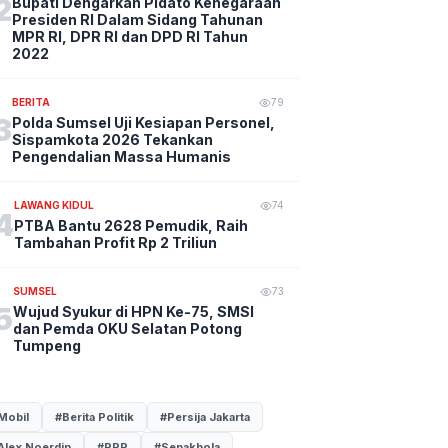
2
Bupati Dengarkan Pidato Kenegaraan
Presiden RI Dalam Sidang Tahunan
MPR RI, DPR RI dan DPD RI Tahun
2022
BERITA
79
3
Polda Sumsel Uji Kesiapan Personel,
Sispamkota 2026 Tekankan
Pengendalian Massa Humanis
LAWANG KIDUL
74
4
PTBA Bantu 2628 Pemudik, Raih
Tambahan Profit Rp 2 Triliun
SUMSEL
73
5
Wujud Syukur di HPN Ke-75, SMSI
dan Pemda OKU Selatan Potong
Tumpeng
Mobil
#Berita Politik
#Persija Jakarta
Alex Noerdin
#PPP
#Sepakbola