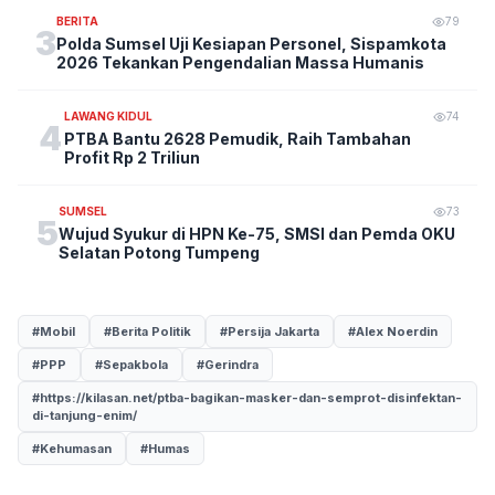
BERITA
79
3
Polda Sumsel Uji Kesiapan Personel, Sispamkota
2026 Tekankan Pengendalian Massa Humanis
LAWANG KIDUL
74
4
PTBA Bantu 2628 Pemudik, Raih Tambahan
Profit Rp 2 Triliun
SUMSEL
73
5
Wujud Syukur di HPN Ke-75, SMSI dan Pemda OKU
Selatan Potong Tumpeng
#Mobil
#Berita Politik
#Persija Jakarta
#Alex Noerdin
#PPP
#Sepakbola
#Gerindra
#https://kilasan.net/ptba-bagikan-masker-dan-semprot-disinfektan-
di-tanjung-enim/
#Kehumasan
#Humas