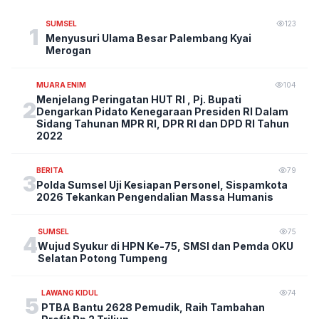
SUMSEL
123
1
Menyusuri Ulama Besar Palembang Kyai
Merogan
MUARA ENIM
104
Menjelang Peringatan HUT RI , Pj. Bupati
2
Dengarkan Pidato Kenegaraan Presiden RI Dalam
Sidang Tahunan MPR RI, DPR RI dan DPD RI Tahun
2022
BERITA
79
3
Polda Sumsel Uji Kesiapan Personel, Sispamkota
2026 Tekankan Pengendalian Massa Humanis
SUMSEL
75
4
Wujud Syukur di HPN Ke-75, SMSI dan Pemda OKU
Selatan Potong Tumpeng
LAWANG KIDUL
74
5
PTBA Bantu 2628 Pemudik, Raih Tambahan