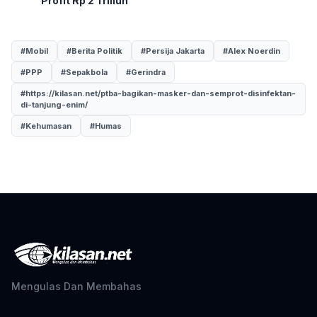
Profit Rp 2 Triliun
#Mobil
#Berita Politik
#Persija Jakarta
#Alex Noerdin
#PPP
#Sepakbola
#Gerindra
#https://kilasan.net/ptba-bagikan-masker-dan-semprot-disinfektan-
di-tanjung-enim/
#Kehumasan
#Humas
Mengulas Dan Membahas