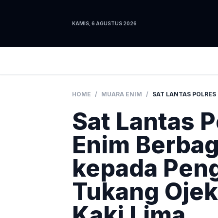
KAMIS, 6 AGUSTUS 2026
HOME
/
MUARA ENIM
/
Sat Lantas 
Enim Berba
kepada Peng
Tukang Ojek
Kaki Lima