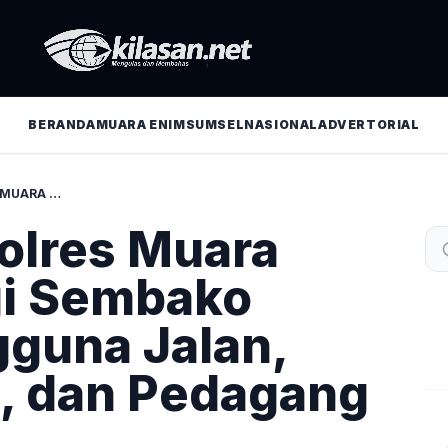
BERANDA
MUARA ENIM
SUMSEL
NASIONAL
ADVERTORIAL
SAT LANTAS POLRES MUARA ENIM BERBAGI SEMBAKO KEPADA PENGGUNA JALAN, TUKANG OJEK, DAN PEDAGANG KAKI LIMA
Polres Muara
gi Sembako
guna Jalan,
, dan Pedagang