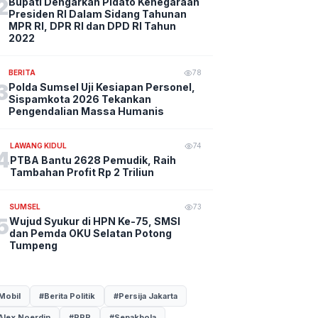
2
Bupati Dengarkan Pidato Kenegaraan
Presiden RI Dalam Sidang Tahunan
MPR RI, DPR RI dan DPD RI Tahun
2022
BERITA
78
3
Polda Sumsel Uji Kesiapan Personel,
Sispamkota 2026 Tekankan
Pengendalian Massa Humanis
LAWANG KIDUL
74
4
PTBA Bantu 2628 Pemudik, Raih
Tambahan Profit Rp 2 Triliun
SUMSEL
73
5
Wujud Syukur di HPN Ke-75, SMSI
dan Pemda OKU Selatan Potong
Tumpeng
Mobil
#Berita Politik
#Persija Jakarta
Alex Noerdin
#PPP
#Sepakbola