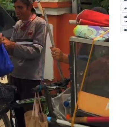
#
#
s
#