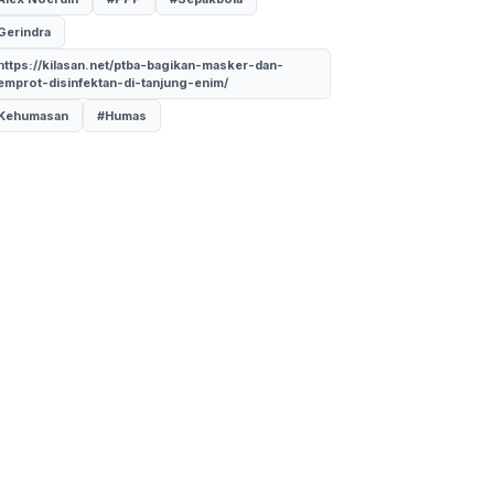
Gerindra
https://kilasan.net/ptba-bagikan-masker-dan-
emprot-disinfektan-di-tanjung-enim/
Kehumasan
#Humas