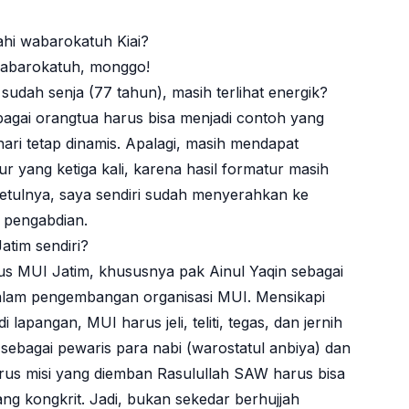
hi wabarokatuh Kiai?
wabarokatuh, monggo!
 sudah senja (77 tahun), masih terlihat energik?
bagai orangtua harus bisa menjadi contoh yang
-hari tetap dinamis. Apalagi, masih mendapat
yang ketiga kali, karena hasil formatur masih
tulnya, saya sendiri sudah menyerahkan ke
n pengabdian.
tim sendiri?
us MUI Jatim, khususnya pak Ainul Yaqin sebagai
lam pengembangan organisasi MUI. Mensikapi
apangan, MUI harus jeli, teliti, tegas, dan jernih
sebagai pewaris para nabi (warostatul anbiya) dan
us misi yang diemban Rasulullah SAW harus bisa
g kongkrit. Jadi, bukan sekedar berhujjah