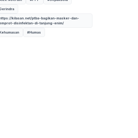
Gerindra
https://kilasan.net/ptba-bagikan-masker-dan-
emprot-disinfektan-di-tanjung-enim/
Kehumasan
#Humas