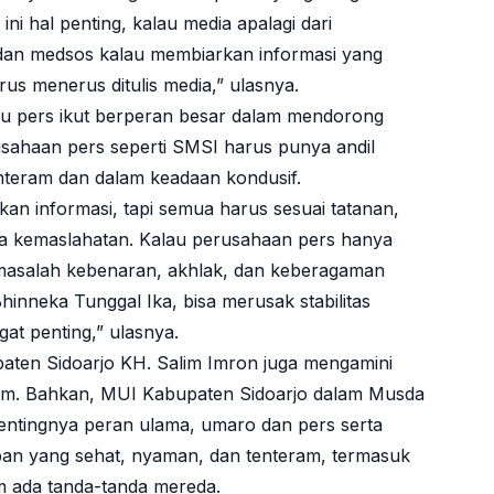
i hal penting, kalau media apalagi dari
 dan medsos kalau membiarkan informasi yang
erus menerus ditulis media,” ulasnya.
uju pers ikut berperan besar dalam mendorong
rusahaan pers seperti SMSI harus punya andil
nteram dan dalam keadaan kondusif.
n informasi, tapi semua harus sesuai tatanan,
wa kemaslahatan. Kalau perusahaan pers hanya
masalah kebenaran, akhlak, dan keberagaman
inneka Tunggal Ika, bisa merusak stabilitas
at penting,” ulasnya.
aten Sidoarjo KH. Salim Imron juga mengamini
m. Bahkan, MUI Kabupaten Sidoarjo dalam Musda
entingnya peran ulama, umaro dan pers serta
pan yang sehat, nyaman, dan tenteram, termasuk
m ada tanda-tanda mereda.