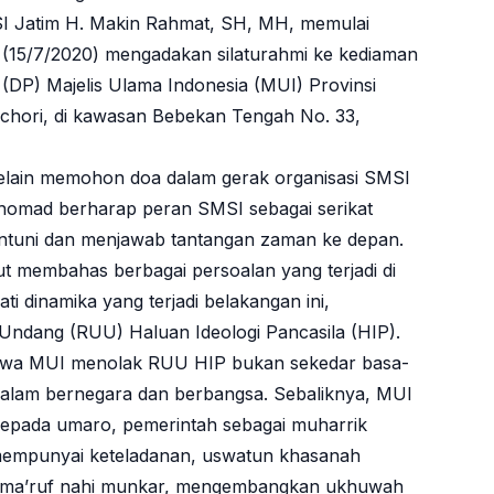
SI Jatim H. Makin Rahmat, SH, MH, memulai
bu (15/7/2020) mengadakan silaturahmi ke kediaman
P) Majelis Ulama Indonesia (MUI) Provinsi
hori, di kawasan Bebekan Tengah No. 33,
elain memohon doa dalam gerak organisasi SMSI
homad berharap peran SMSI sebagai serikat
ntuni dan menjawab tantangan zaman ke depan.
ut membahas berbagai persoalan yang terjadi di
i dinamika yang terjadi belakangan ini,
ndang (RUU) Haluan Ideologi Pancasila (HIP).
ahwa MUI menolak RUU HIP bukan sekedar basa-
alam bernegara dan berbangsa. Sebaliknya, MUI
epada umaro, pemerintah sebagai muharrik
mempunyai keteladanan, uswatun khasanah
al ma’ruf nahi munkar, mengembangkan ukhuwah