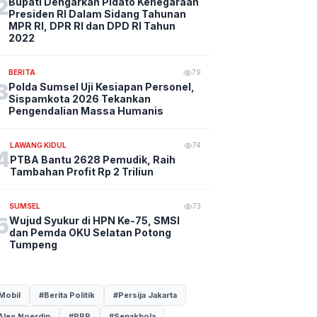
2
Bupati Dengarkan Pidato Kenegaraan
Presiden RI Dalam Sidang Tahunan
MPR RI, DPR RI dan DPD RI Tahun
2022
BERITA
79
3
Polda Sumsel Uji Kesiapan Personel,
Sispamkota 2026 Tekankan
Pengendalian Massa Humanis
LAWANG KIDUL
74
4
PTBA Bantu 2628 Pemudik, Raih
Tambahan Profit Rp 2 Triliun
SUMSEL
73
5
Wujud Syukur di HPN Ke-75, SMSI
dan Pemda OKU Selatan Potong
Tumpeng
Mobil
#Berita Politik
#Persija Jakarta
Alex Noerdin
#PPP
#Sepakbola