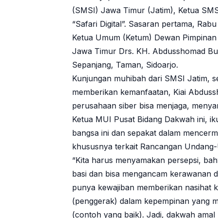
(SMSI) Jawa Timur (Jatim), Ketua SM
“Safari Digital”. Sasaran pertama, Ra
Ketua Umum (Ketum) Dewan Pimpinan (D
Jawa Timur Drs. KH. Abdusshomad Buc
Sepanjang, Taman, Sidoarjo.
Kunjungan muhibah dari SMSI Jatim, s
memberikan kemanfaatan, Kiai Abduss
perusahaan siber bisa menjaga, menya
Ketua MUI Pusat Bidang Dakwah ini, ik
bangsa ini dan sepakat dalam mencermat
khususnya terkait Rancangan Undang-U
“Kita harus menyamakan persepsi, b
basi dan bisa mengancam kerawanan d
punya kewajiban memberikan nasihat k
(penggerak) dalam kepempinan yang 
(contoh yang baik). Jadi, dakwah am