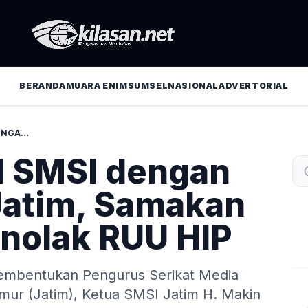
BERANDA
MUARA ENIM
SUMSEL
NASIONAL
ADVERTORIAL
SAFARI DIGITAL SMSI DENGAN KETUM MUI JATIM, SAMAKAN PERSEPSI MENOLAK RUU HIP
al SMSI dengan
Jatim, Samakan
nolak RUU HIP
pembentukan Pengurus Serikat Media
mur (Jatim), Ketua SMSI Jatim H. Makin