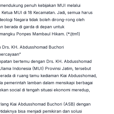
 mendukung penuh kebijakan MUI melalui
Ketua MUI di 18 Kecamatan. Jadi, semua harus
deologi Negara tidak boleh dirong-rong oleh
n berada di garda di depan untuk
emangku Ponpes Mambaul Hikam. (*/jtm1)
 Drs. KH. Abdusshomad Buchori
percayaan”
kesempatan bertemu dengan Drs. KH. Abdusshomad
lama Indonesia (MUI) Provinsi Jatim, tersebut
Berada di ruang tamu kediaman Kiai Abdusshomad,
la pemerintah lamban dalam mensikapi berbagai
sekan social di tengah situasi ekonomi meredup,
rlang Kiai Abdusshomad Buchori (ASB) dengan
tidaknya bisa menjadi pemikiran dan solusi