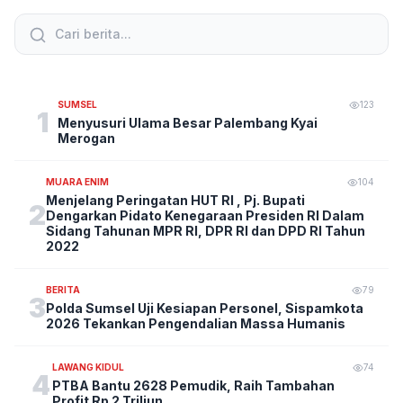
SUMSEL
123
1
Menyusuri Ulama Besar Palembang Kyai
Merogan
MUARA ENIM
104
Menjelang Peringatan HUT RI , Pj. Bupati
2
Dengarkan Pidato Kenegaraan Presiden RI Dalam
Sidang Tahunan MPR RI, DPR RI dan DPD RI Tahun
2022
BERITA
79
3
Polda Sumsel Uji Kesiapan Personel, Sispamkota
2026 Tekankan Pengendalian Massa Humanis
LAWANG KIDUL
74
4
PTBA Bantu 2628 Pemudik, Raih Tambahan
Profit Rp 2 Triliun