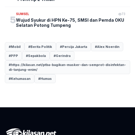
SUMSEL
73
5
Wujud Syukur di HPN Ke-75, SMSI dan Pemda OKU
Selatan Potong Tumpeng
#Mobil
#Berita Politik
#Persija Jakarta
#Alex Noerdin
#PPP
#Sepakbola
#Gerindra
#https://kilasan.net/ptba-bagikan-masker-dan-semprot-disinfektan-
di-tanjung-enim/
#Kehumasan
#Humas