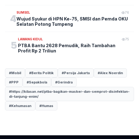
SUMSEL
76
4
Wujud Syukur di HPN Ke-75, SMSI dan Pemda OKU
Selatan Potong Tumpeng
LAWANG KIDUL
75
5
PTBA Bantu 2628 Pemudik, Raih Tambahan
Profit Rp 2 Triliun
#Mobil
#Berita Politik
#Persija Jakarta
#Alex Noerdin
#PPP
#Sepakbola
#Gerindra
#https://kilasan.net/ptba-bagikan-masker-dan-semprot-disinfektan-
di-tanjung-enim/
#Kehumasan
#Humas