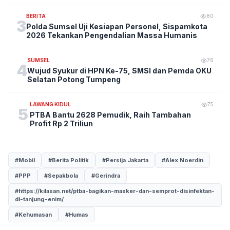
BERITA
80
3
Polda Sumsel Uji Kesiapan Personel, Sispamkota
2026 Tekankan Pengendalian Massa Humanis
SUMSEL
76
4
Wujud Syukur di HPN Ke-75, SMSI dan Pemda OKU
Selatan Potong Tumpeng
LAWANG KIDUL
75
5
PTBA Bantu 2628 Pemudik, Raih Tambahan
Profit Rp 2 Triliun
#Mobil
#Berita Politik
#Persija Jakarta
#Alex Noerdin
#PPP
#Sepakbola
#Gerindra
#https://kilasan.net/ptba-bagikan-masker-dan-semprot-disinfektan-
di-tanjung-enim/
#Kehumasan
#Humas