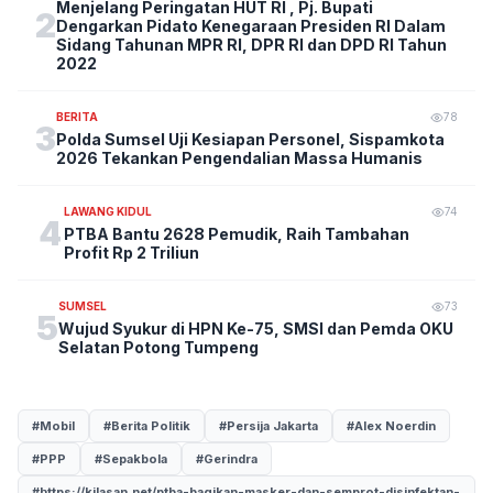
Menjelang Peringatan HUT RI , Pj. Bupati
2
Dengarkan Pidato Kenegaraan Presiden RI Dalam
Sidang Tahunan MPR RI, DPR RI dan DPD RI Tahun
2022
BERITA
78
3
Polda Sumsel Uji Kesiapan Personel, Sispamkota
2026 Tekankan Pengendalian Massa Humanis
LAWANG KIDUL
74
4
PTBA Bantu 2628 Pemudik, Raih Tambahan
Profit Rp 2 Triliun
SUMSEL
73
5
Wujud Syukur di HPN Ke-75, SMSI dan Pemda OKU
Selatan Potong Tumpeng
#Mobil
#Berita Politik
#Persija Jakarta
#Alex Noerdin
#PPP
#Sepakbola
#Gerindra
#https://kilasan.net/ptba-bagikan-masker-dan-semprot-disinfektan-