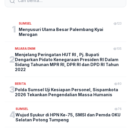
SUMSEL
123
1
Menyusuri Ulama Besar Palembang Kyai
Merogan
MUARA ENIM
105
Menjelang Peringatan HUT RI , Pj. Bupati
2
Dengarkan Pidato Kenegaraan Presiden RI Dalam
Sidang Tahunan MPR RI, DPR RI dan DPD RI Tahun
2022
BERITA
80
3
Polda Sumsel Uji Kesiapan Personel, Sispamkota
2026 Tekankan Pengendalian Massa Humanis
SUMSEL
76
4
Wujud Syukur di HPN Ke-75, SMSI dan Pemda OKU
Selatan Potong Tumpeng