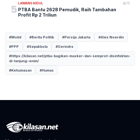
LAWANG KIDUL
75
5
PTBA Bantu 2628 Pemudik, Raih Tambahan
Profit Rp 2 Triliun
#Mobil
#Berita Politik
#Persija Jakarta
#Alex Noerdin
#PPP
#Sepakbola
#Gerindra
#https://kilasan.net/ptba-bagikan-masker-dan-semprot-disinfektan-
di-tanjung-enim/
#Kehumasan
#Humas