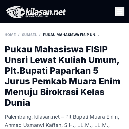
HOME
/
SUMSEL
/
PUKAU MAHASISWA FISIP UNSRI LEWAT KULIAH UMUM, PLT.BUPATI PAPARKAN 5 JURUS PEMKAB MUARA ENIM MENUJU BIROKRASI KELAS DUNIA
Pukau Mahasiswa FISIP
Unsri Lewat Kuliah Umum,
Plt.Bupati Paparkan 5
Jurus Pemkab Muara Enim
Menuju Birokrasi Kelas
Dunia
Palembang, kilasan.net – Plt.Bupati Muara Enim,
Ahmad Usmarwi Kaffah, S.H., LL.M., LL.M.,