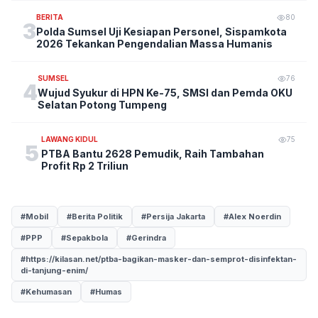
BERITA
80
3
Polda Sumsel Uji Kesiapan Personel, Sispamkota
2026 Tekankan Pengendalian Massa Humanis
SUMSEL
76
4
Wujud Syukur di HPN Ke-75, SMSI dan Pemda OKU
Selatan Potong Tumpeng
LAWANG KIDUL
75
5
PTBA Bantu 2628 Pemudik, Raih Tambahan
Profit Rp 2 Triliun
#Mobil
#Berita Politik
#Persija Jakarta
#Alex Noerdin
#PPP
#Sepakbola
#Gerindra
#https://kilasan.net/ptba-bagikan-masker-dan-semprot-disinfektan-
di-tanjung-enim/
#Kehumasan
#Humas