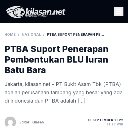
HOME
/
NASIONAL
/
PTBA SUPORT PENERAPAN PEMBENTUKAN BLU IURAN BATU BARA
PTBA Suport Penerapan
Pembentukan BLU Iuran
Batu Bara
Jakarta, kilasan.net – PT Bukit Asam Tbk (PTBA)
adalah perusahaan tambang yang besar yang ada
di Indonesia dan PTBA adalah […]
13 SEPTEMBER 2022
Editor: Kilasan
21:27 WIB