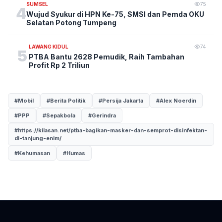
SUMSEL
75
4
Wujud Syukur di HPN Ke-75, SMSI dan Pemda OKU
Selatan Potong Tumpeng
LAWANG KIDUL
74
5
PTBA Bantu 2628 Pemudik, Raih Tambahan
Profit Rp 2 Triliun
#Mobil
#Berita Politik
#Persija Jakarta
#Alex Noerdin
#PPP
#Sepakbola
#Gerindra
#https://kilasan.net/ptba-bagikan-masker-dan-semprot-disinfektan-
di-tanjung-enim/
#Kehumasan
#Humas