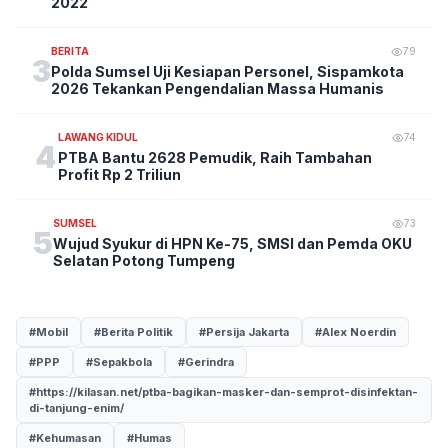
2022
BERITA
79
3
Polda Sumsel Uji Kesiapan Personel, Sispamkota
2026 Tekankan Pengendalian Massa Humanis
LAWANG KIDUL
74
4
PTBA Bantu 2628 Pemudik, Raih Tambahan
Profit Rp 2 Triliun
SUMSEL
73
5
Wujud Syukur di HPN Ke-75, SMSI dan Pemda OKU
Selatan Potong Tumpeng
#Mobil
#Berita Politik
#Persija Jakarta
#Alex Noerdin
#PPP
#Sepakbola
#Gerindra
#https://kilasan.net/ptba-bagikan-masker-dan-semprot-disinfektan-
di-tanjung-enim/
#Kehumasan
#Humas