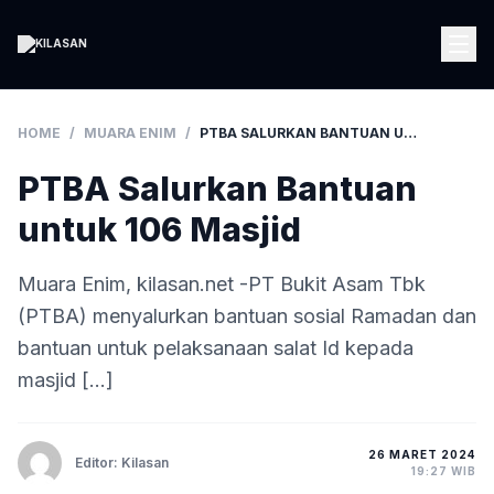
HOME
/
MUARA ENIM
/
PTBA SALURKAN BANTUAN UNTUK 106 MASJID
PTBA Salurkan Bantuan
untuk 106 Masjid
Muara Enim, kilasan.net -PT Bukit Asam Tbk
(PTBA) menyalurkan bantuan sosial Ramadan dan
bantuan untuk pelaksanaan salat Id kepada
masjid […]
26 MARET 2024
Editor: Kilasan
19:27 WIB