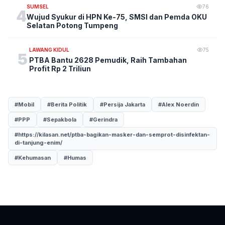
SUMSEL
76
4
Wujud Syukur di HPN Ke-75, SMSI dan Pemda OKU
Selatan Potong Tumpeng
LAWANG KIDUL
75
5
PTBA Bantu 2628 Pemudik, Raih Tambahan
Profit Rp 2 Triliun
#Mobil
#Berita Politik
#Persija Jakarta
#Alex Noerdin
#PPP
#Sepakbola
#Gerindra
#https://kilasan.net/ptba-bagikan-masker-dan-semprot-disinfektan-
di-tanjung-enim/
#Kehumasan
#Humas