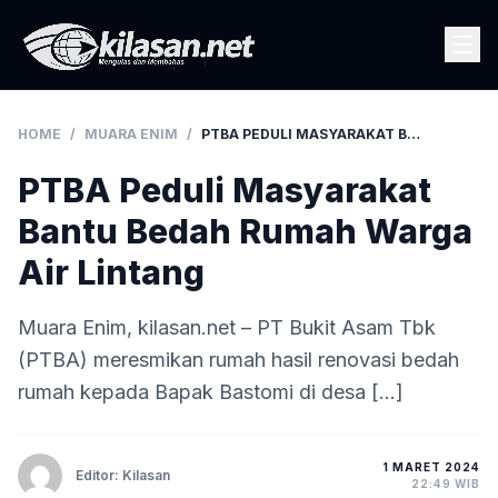
HOME
/
MUARA ENIM
/
PTBA PEDULI MASYARAKAT BANTU BEDAH RUMAH WARGA AIR LINTANG
PTBA Peduli Masyarakat
Bantu Bedah Rumah Warga
Air Lintang
Muara Enim, kilasan.net – PT Bukit Asam Tbk
(PTBA) meresmikan rumah hasil renovasi bedah
rumah kepada Bapak Bastomi di desa […]
1 MARET 2024
Editor: Kilasan
22:49 WIB