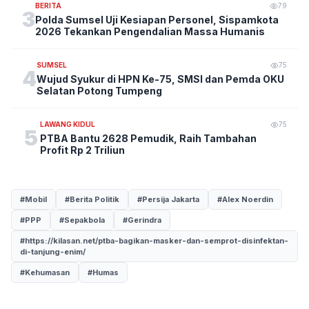
BERITA
79
3
Polda Sumsel Uji Kesiapan Personel, Sispamkota
2026 Tekankan Pengendalian Massa Humanis
SUMSEL
75
4
Wujud Syukur di HPN Ke-75, SMSI dan Pemda OKU
Selatan Potong Tumpeng
LAWANG KIDUL
75
5
PTBA Bantu 2628 Pemudik, Raih Tambahan
Profit Rp 2 Triliun
#Mobil
#Berita Politik
#Persija Jakarta
#Alex Noerdin
#PPP
#Sepakbola
#Gerindra
#https://kilasan.net/ptba-bagikan-masker-dan-semprot-disinfektan-
di-tanjung-enim/
#Kehumasan
#Humas