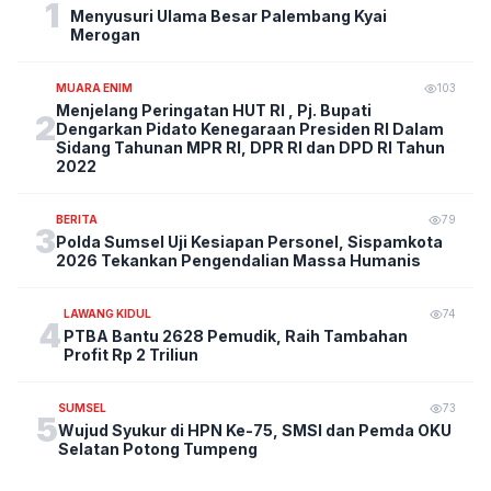
1
Menyusuri Ulama Besar Palembang Kyai
Merogan
MUARA ENIM
103
Menjelang Peringatan HUT RI , Pj. Bupati
2
Dengarkan Pidato Kenegaraan Presiden RI Dalam
Sidang Tahunan MPR RI, DPR RI dan DPD RI Tahun
2022
BERITA
79
3
Polda Sumsel Uji Kesiapan Personel, Sispamkota
2026 Tekankan Pengendalian Massa Humanis
LAWANG KIDUL
74
4
PTBA Bantu 2628 Pemudik, Raih Tambahan
Profit Rp 2 Triliun
SUMSEL
73
5
Wujud Syukur di HPN Ke-75, SMSI dan Pemda OKU
Selatan Potong Tumpeng