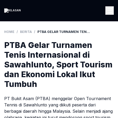
HOME
/
BERITA
/
PTBA GELAR TURNAMEN TENIS INTERNASIONAL DI SAWAHLUNTO, SPORT TOURISM DAN EKONOMI LOKAL IKUT TUMBUH
PTBA Gelar Turnamen
Tenis Internasional di
Sawahlunto, Sport Tourism
dan Ekonomi Lokal Ikut
Tumbuh
PT Bukit Asam (PTBA) menggelar Open Tournament
Tennis di Sawahlunto yang diikuti peserta dari
berbagai daerah hingga Malaysia. Selain menjadi ajang
olahraga, kegiatan ini turut mendorong sport tourism