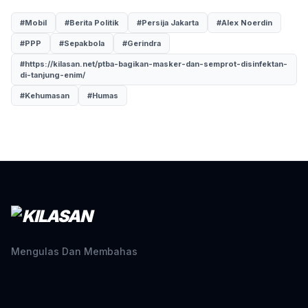
#Mobil
#Berita Politik
#Persija Jakarta
#Alex Noerdin
#PPP
#Sepakbola
#Gerindra
#https://kilasan.net/ptba-bagikan-masker-dan-semprot-disinfektan-
di-tanjung-enim/
#Kehumasan
#Humas
Mengulas Dan Membahas