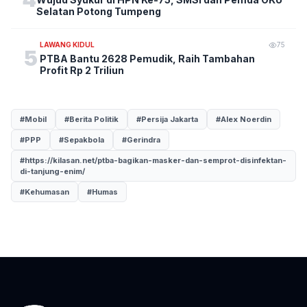
Selatan Potong Tumpeng
LAWANG KIDUL
75
5
PTBA Bantu 2628 Pemudik, Raih Tambahan
Profit Rp 2 Triliun
#Mobil
#Berita Politik
#Persija Jakarta
#Alex Noerdin
#PPP
#Sepakbola
#Gerindra
#https://kilasan.net/ptba-bagikan-masker-dan-semprot-disinfektan-
di-tanjung-enim/
#Kehumasan
#Humas