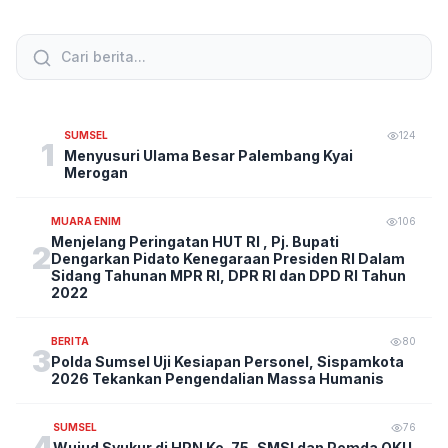
SUMSEL
124
1
Menyusuri Ulama Besar Palembang Kyai
Merogan
MUARA ENIM
106
Menjelang Peringatan HUT RI , Pj. Bupati
2
Dengarkan Pidato Kenegaraan Presiden RI Dalam
Sidang Tahunan MPR RI, DPR RI dan DPD RI Tahun
2022
BERITA
80
3
Polda Sumsel Uji Kesiapan Personel, Sispamkota
2026 Tekankan Pengendalian Massa Humanis
SUMSEL
76
4
Wujud Syukur di HPN Ke-75, SMSI dan Pemda OKU