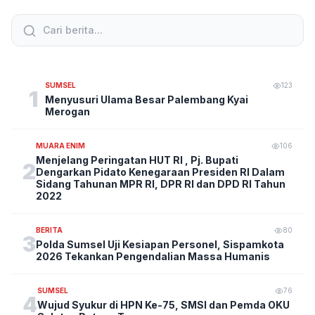
SUMSEL
123
1
Menyusuri Ulama Besar Palembang Kyai
Merogan
MUARA ENIM
106
Menjelang Peringatan HUT RI , Pj. Bupati
2
Dengarkan Pidato Kenegaraan Presiden RI Dalam
Sidang Tahunan MPR RI, DPR RI dan DPD RI Tahun
2022
BERITA
80
3
Polda Sumsel Uji Kesiapan Personel, Sispamkota
2026 Tekankan Pengendalian Massa Humanis
SUMSEL
76
4
Wujud Syukur di HPN Ke-75, SMSI dan Pemda OKU