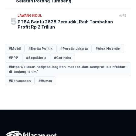
Selatan Potong Tumpeng
LAWANG KIDUL
75
5
PTBA Bantu 2628 Pemudik, Raih Tambahan
Profit Rp 2 Triliun
#Mobil
#Berita Politik
#Persija Jakarta
#Alex Noerdin
#PPP
#Sepakbola
#Gerindra
#https://kilasan.net/ptba-bagikan-masker-dan-semprot-disinfektan-
di-tanjung-enim/
#Kehumasan
#Humas