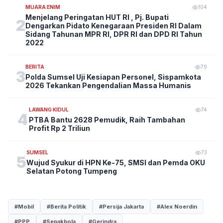
MUARA ENIM
104
Menjelang Peringatan HUT RI , Pj. Bupati
2
Dengarkan Pidato Kenegaraan Presiden RI Dalam
Sidang Tahunan MPR RI, DPR RI dan DPD RI Tahun
2022
BERITA
79
3
Polda Sumsel Uji Kesiapan Personel, Sispamkota
2026 Tekankan Pengendalian Massa Humanis
LAWANG KIDUL
74
4
PTBA Bantu 2628 Pemudik, Raih Tambahan
Profit Rp 2 Triliun
SUMSEL
73
5
Wujud Syukur di HPN Ke-75, SMSI dan Pemda OKU
Selatan Potong Tumpeng
#Mobil
#Berita Politik
#Persija Jakarta
#Alex Noerdin
#PPP
#Sepakbola
#Gerindra