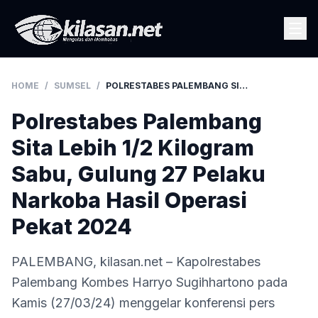
HOME
/
SUMSEL
/
POLRESTABES PALEMBANG SITA LEBIH 1/2 KILOGRAM SABU, GULUNG 27 PELAKU NARKOBA HASIL OPERASI PEKAT 2024
Polrestabes Palembang
Sita Lebih 1/2 Kilogram
Sabu, Gulung 27 Pelaku
Narkoba Hasil Operasi
Pekat 2024
PALEMBANG, kilasan.net – Kapolrestabes
Palembang Kombes Harryo Sugihhartono pada
Kamis (27/03/24) menggelar konferensi pers