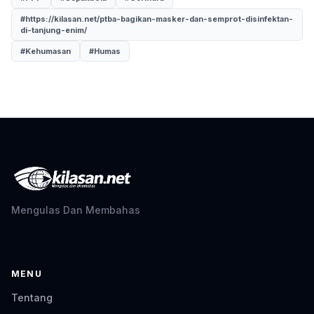
#https://kilasan.net/ptba-bagikan-masker-dan-semprot-disinfektan-
di-tanjung-enim/
#Kehumasan
#Humas
Mengulas Dan Membahas
MENU
Tentang