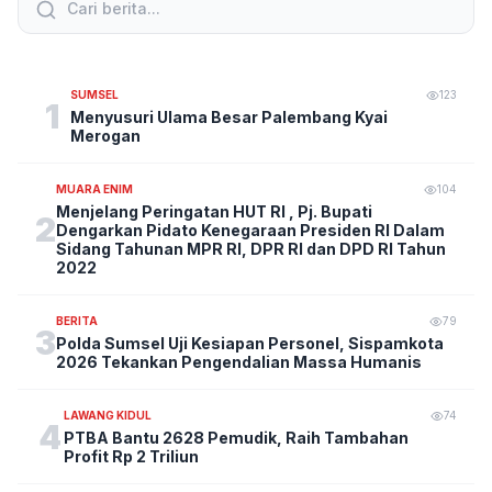
SUMSEL
123
1
Menyusuri Ulama Besar Palembang Kyai
Merogan
MUARA ENIM
104
Menjelang Peringatan HUT RI , Pj. Bupati
2
Dengarkan Pidato Kenegaraan Presiden RI Dalam
Sidang Tahunan MPR RI, DPR RI dan DPD RI Tahun
2022
BERITA
79
3
Polda Sumsel Uji Kesiapan Personel, Sispamkota
2026 Tekankan Pengendalian Massa Humanis
LAWANG KIDUL
74
4
PTBA Bantu 2628 Pemudik, Raih Tambahan
Profit Rp 2 Triliun