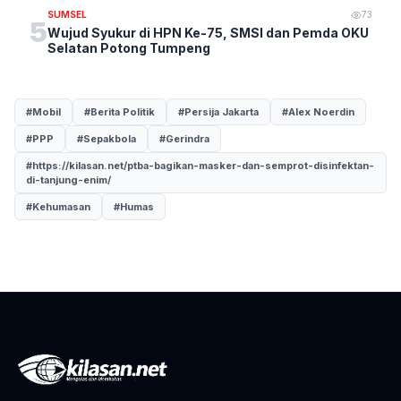
SUMSEL
73
5
Wujud Syukur di HPN Ke-75, SMSI dan Pemda OKU
Selatan Potong Tumpeng
#Mobil
#Berita Politik
#Persija Jakarta
#Alex Noerdin
#PPP
#Sepakbola
#Gerindra
#https://kilasan.net/ptba-bagikan-masker-dan-semprot-disinfektan-
di-tanjung-enim/
#Kehumasan
#Humas