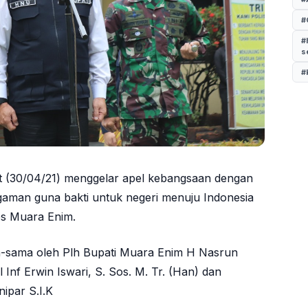
#
#
s
#
t (30/04/21) menggelar apel kebangsaan dengan
man guna bakti untuk negeri menuju Indonesia
es Muara Enim.
a-sama oleh Plh Bupati Muara Enim H Nasrun
nf Erwin Iswari, S. Sos. M. Tr. (Han) dan
ipar S.I.K