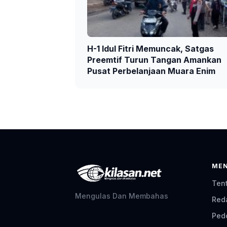
H-1 Idul Fitri Memuncak, Satgas
Preemtif Turun Tangan Amankan
Pusat Perbelanjaan Muara Enim
ME
Ten
Mengulas Dan Membahas
Red
Ped