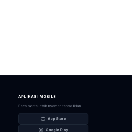
APLIKASI MOBILE
Baca berita lebih nyaman tanpa iklan.
App Store
Google Play