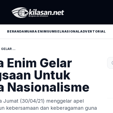
BERANDA
MUARA ENIM
SUMSEL
NASIONAL
ADVERTORIAL
POLRES MUARA ENIM GELAR APEL KEBANGSAAN UNTUK PERKUAT RASA NASIONALISME
a Enim Gelar
gsaan Untuk
a Nasionalisme
a Jumat (30/04/21) menggelar apel
n kebersamaan dan keberagaman guna