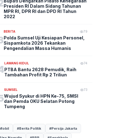
2
Bupati Dengarkan Pidato Kenegaraan
Presiden RI Dalam Sidang Tahunan
MPR RI, DPR RI dan DPD RI Tahun
2022
BERITA
79
3
Polda Sumsel Uji Kesiapan Personel,
Sispamkota 2026 Tekankan
Pengendalian Massa Humanis
LAWANG KIDUL
74
4
PTBA Bantu 2628 Pemudik, Raih
Tambahan Profit Rp 2 Triliun
SUMSEL
73
5
Wujud Syukur di HPN Ke-75, SMSI
dan Pemda OKU Selatan Potong
Tumpeng
Mobil
#Berita Politik
#Persija Jakarta
Alex Noerdin
#PPP
#Sepakbola