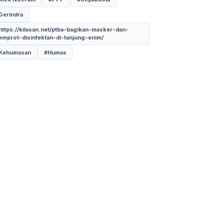
Gerindra
https://kilasan.net/ptba-bagikan-masker-dan-
emprot-disinfektan-di-tanjung-enim/
Kehumasan
#Humas