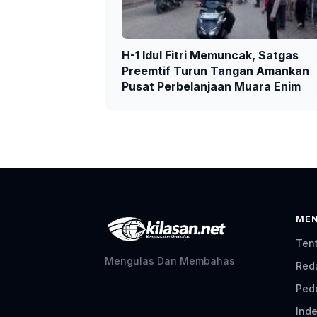
H-1 Idul Fitri Memuncak, Satgas
Preemtif Turun Tangan Amankan
Pusat Perbelanjaan Muara Enim
ME
Ten
Mengulas Dan Membahas
Red
Ped
Inde