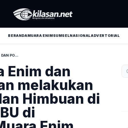
BERANDA
MUARA ENIM
SUMSEL
NASIONAL
ADVERTORIAL
POLRES MUARA ENIM DAN POLSEK JAJARAN MELAKUKAN MONITORING DAN HIMBUAN DI SEJUMLAH SPBU DI KABUPATEN MUARA ENIM
a Enim dan
ran melakukan
dan Himbuan di
BU di
Muara Enim