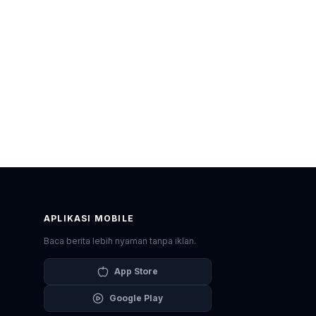
APLIKASI MOBILE
Baca berita lebih nyaman tanpa iklan.
App Store
Google Play