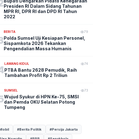
2
Bupati Dengarkan Pidato Kenegaraan
Presiden RI Dalam Sidang Tahunan
MPR RI, DPR RI dan DPD RI Tahun
2022
BERITA
79
3
Polda Sumsel Uji Kesiapan Personel,
Sispamkota 2026 Tekankan
Pengendalian Massa Humanis
LAWANG KIDUL
74
4
PTBA Bantu 2628 Pemudik, Raih
Tambahan Profit Rp 2 Triliun
SUMSEL
73
5
Wujud Syukur di HPN Ke-75, SMSI
dan Pemda OKU Selatan Potong
Tumpeng
Mobil
#Berita Politik
#Persija Jakarta
Alex Noerdin
#PPP
#Sepakbola