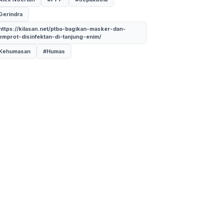
Gerindra
https://kilasan.net/ptba-bagikan-masker-dan-
emprot-disinfektan-di-tanjung-enim/
Kehumasan
#Humas