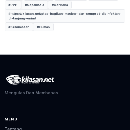
#PPP
#Sepakbola
#Gerindra
#https://kilasan.net/ptba-bagikan-masker-dan-semprot-disinfektan-
di-tanjung-enim/
#Kehumasan
#Humas
Mengulas Dan Membahas
MENU
Tentang