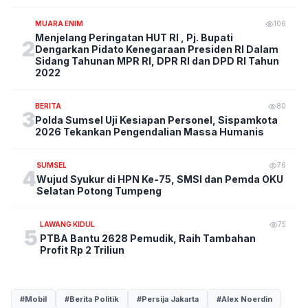
MUARA ENIM
106
Menjelang Peringatan HUT RI , Pj. Bupati
2
Dengarkan Pidato Kenegaraan Presiden RI Dalam
Sidang Tahunan MPR RI, DPR RI dan DPD RI Tahun
2022
BERITA
80
3
Polda Sumsel Uji Kesiapan Personel, Sispamkota
2026 Tekankan Pengendalian Massa Humanis
SUMSEL
76
4
Wujud Syukur di HPN Ke-75, SMSI dan Pemda OKU
Selatan Potong Tumpeng
LAWANG KIDUL
75
5
PTBA Bantu 2628 Pemudik, Raih Tambahan
Profit Rp 2 Triliun
#Mobil
#Berita Politik
#Persija Jakarta
#Alex Noerdin