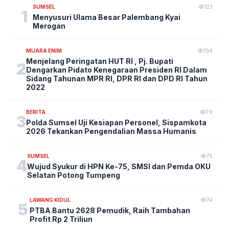
SUMSEL
123
1
Menyusuri Ulama Besar Palembang Kyai
Merogan
MUARA ENIM
104
Menjelang Peringatan HUT RI , Pj. Bupati
2
Dengarkan Pidato Kenegaraan Presiden RI Dalam
Sidang Tahunan MPR RI, DPR RI dan DPD RI Tahun
2022
BERITA
79
3
Polda Sumsel Uji Kesiapan Personel, Sispamkota
2026 Tekankan Pengendalian Massa Humanis
SUMSEL
75
4
Wujud Syukur di HPN Ke-75, SMSI dan Pemda OKU
Selatan Potong Tumpeng
LAWANG KIDUL
74
5
PTBA Bantu 2628 Pemudik, Raih Tambahan
Profit Rp 2 Triliun