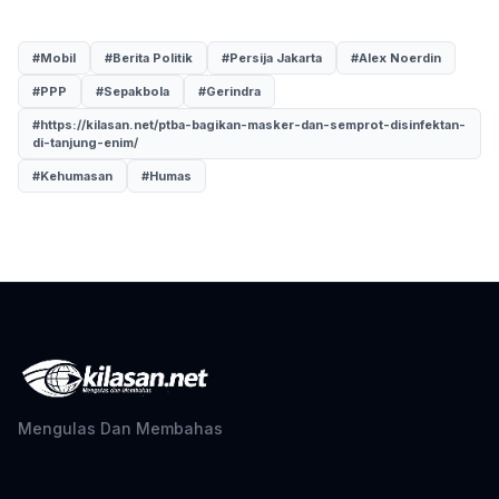
#Mobil
#Berita Politik
#Persija Jakarta
#Alex Noerdin
#PPP
#Sepakbola
#Gerindra
#https://kilasan.net/ptba-bagikan-masker-dan-semprot-disinfektan-
di-tanjung-enim/
#Kehumasan
#Humas
Mengulas Dan Membahas