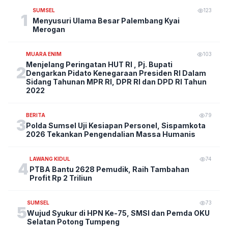
SUMSEL
123
1
Menyusuri Ulama Besar Palembang Kyai
Merogan
MUARA ENIM
103
Menjelang Peringatan HUT RI , Pj. Bupati
2
Dengarkan Pidato Kenegaraan Presiden RI Dalam
Sidang Tahunan MPR RI, DPR RI dan DPD RI Tahun
2022
BERITA
79
3
Polda Sumsel Uji Kesiapan Personel, Sispamkota
2026 Tekankan Pengendalian Massa Humanis
LAWANG KIDUL
74
4
PTBA Bantu 2628 Pemudik, Raih Tambahan
Profit Rp 2 Triliun
SUMSEL
73
5
Wujud Syukur di HPN Ke-75, SMSI dan Pemda OKU
Selatan Potong Tumpeng