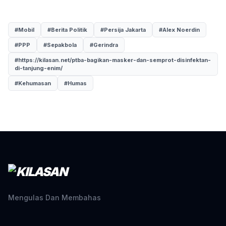
#Mobil
#Berita Politik
#Persija Jakarta
#Alex Noerdin
#PPP
#Sepakbola
#Gerindra
#https://kilasan.net/ptba-bagikan-masker-dan-semprot-disinfektan-
di-tanjung-enim/
#Kehumasan
#Humas
Mengulas Dan Membahas