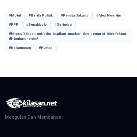
#Mobil
#Berita Politik
#Persija Jakarta
#Alex Noerdin
#PPP
#Sepakbola
#Gerindra
#https://kilasan.net/ptba-bagikan-masker-dan-semprot-disinfektan-
di-tanjung-enim/
#Kehumasan
#Humas
Mengulas Dan Membahas