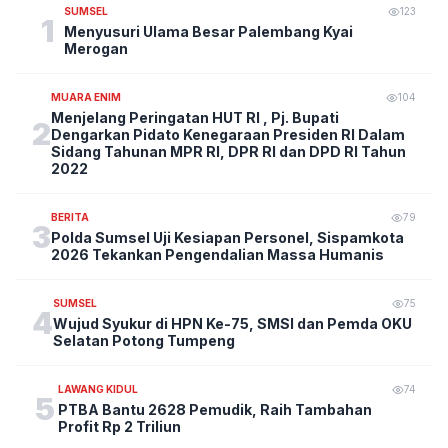
SUMSEL
123
1
Menyusuri Ulama Besar Palembang Kyai
Merogan
MUARA ENIM
104
Menjelang Peringatan HUT RI , Pj. Bupati
2
Dengarkan Pidato Kenegaraan Presiden RI Dalam
Sidang Tahunan MPR RI, DPR RI dan DPD RI Tahun
2022
BERITA
79
3
Polda Sumsel Uji Kesiapan Personel, Sispamkota
2026 Tekankan Pengendalian Massa Humanis
SUMSEL
75
4
Wujud Syukur di HPN Ke-75, SMSI dan Pemda OKU
Selatan Potong Tumpeng
LAWANG KIDUL
74
5
PTBA Bantu 2628 Pemudik, Raih Tambahan
Profit Rp 2 Triliun