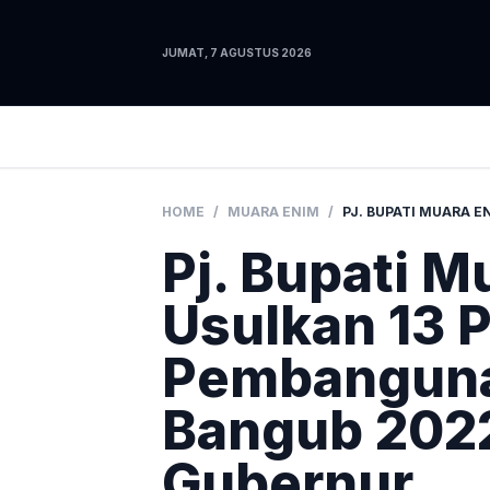
JUMAT, 7 AGUSTUS 2026
HOME
/
MUARA ENIM
/
Pj. Bupati M
Usulkan 13 
Pembangun
Bangub 202
Gubernur