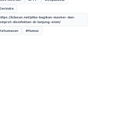
Gerindra
https://kilasan.net/ptba-bagikan-masker-dan-
emprot-disinfektan-di-tanjung-enim/
Kehumasan
#Humas