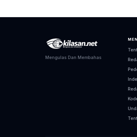
ME
Ten
Mengulas Dan Membahas
Red
Ped
Inde
Red
Kod
Und
Tent