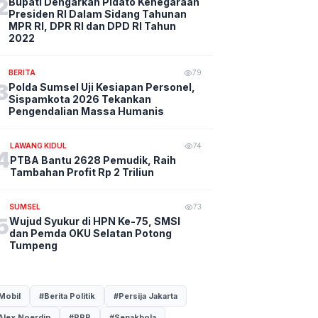
2
Bupati Dengarkan Pidato Kenegaraan
Presiden RI Dalam Sidang Tahunan
MPR RI, DPR RI dan DPD RI Tahun
2022
BERITA
79
3
Polda Sumsel Uji Kesiapan Personel,
Sispamkota 2026 Tekankan
Pengendalian Massa Humanis
LAWANG KIDUL
74
4
PTBA Bantu 2628 Pemudik, Raih
Tambahan Profit Rp 2 Triliun
SUMSEL
73
5
Wujud Syukur di HPN Ke-75, SMSI
dan Pemda OKU Selatan Potong
Tumpeng
Mobil
#Berita Politik
#Persija Jakarta
Alex Noerdin
#PPP
#Sepakbola