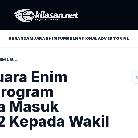
BERANDA
MUARA ENIM
SUMSEL
NASIONAL
ADVERTORIAL
PJ. BUPATI MUARA ENIM USULKAN 13 PROGRAM PEMBANGUNA MASUK BANGUB 2022 KEPADA WAKIL GUBERNUR
uara Enim
Program
a Masuk
2 Kepada Wakil