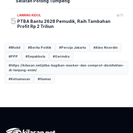
Selatan Potong Tumpeng
LAWANG KIDUL
75
5
PTBA Bantu 2628 Pemudik, Raih Tambahan
Profit Rp 2 Triliun
#Mobil
#Berita Politik
#Persija Jakarta
#Alex Noerdin
#PPP
#Sepakbola
#Gerindra
#https://kilasan.net/ptba-bagikan-masker-dan-semprot-disinfektan-
di-tanjung-enim/
#Kehumasan
#Humas