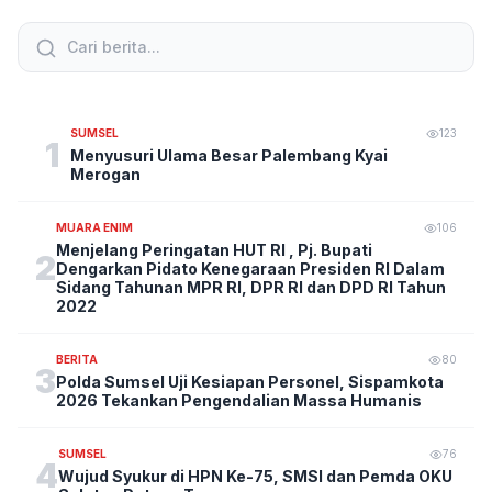
SUMSEL
123
1
Menyusuri Ulama Besar Palembang Kyai
Merogan
MUARA ENIM
106
Menjelang Peringatan HUT RI , Pj. Bupati
2
Dengarkan Pidato Kenegaraan Presiden RI Dalam
Sidang Tahunan MPR RI, DPR RI dan DPD RI Tahun
2022
BERITA
80
3
Polda Sumsel Uji Kesiapan Personel, Sispamkota
2026 Tekankan Pengendalian Massa Humanis
SUMSEL
76
4
Wujud Syukur di HPN Ke-75, SMSI dan Pemda OKU