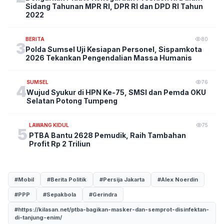
Sidang Tahunan MPR RI, DPR RI dan DPD RI Tahun
2022
BERITA
80
3
Polda Sumsel Uji Kesiapan Personel, Sispamkota
2026 Tekankan Pengendalian Massa Humanis
SUMSEL
76
4
Wujud Syukur di HPN Ke-75, SMSI dan Pemda OKU
Selatan Potong Tumpeng
LAWANG KIDUL
75
5
PTBA Bantu 2628 Pemudik, Raih Tambahan
Profit Rp 2 Triliun
#Mobil
#Berita Politik
#Persija Jakarta
#Alex Noerdin
#PPP
#Sepakbola
#Gerindra
#https://kilasan.net/ptba-bagikan-masker-dan-semprot-disinfektan-
di-tanjung-enim/