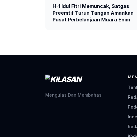
H-1 Idul Fitri Memuncak, Satgas
Preemtif Turun Tangan Amankan
Pusat Perbelanjaan Muara Enim
ME
Ten
Mengulas Dan Membahas
Red
Ped
Inde
Red
Kod