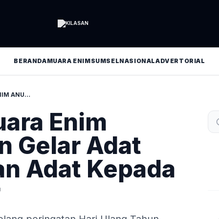
BERANDA
MUARA ENIM
SUMSEL
NASIONAL
ADVERTORIAL
PJ. BUPATI MUARA ENIM ANUGERAHKAN GELAR ADAT MERAJE EMBAN ADAT KEPADA PJ. GUBERNUR
uara Enim
 Gelar Adat
an Adat Kepada
r