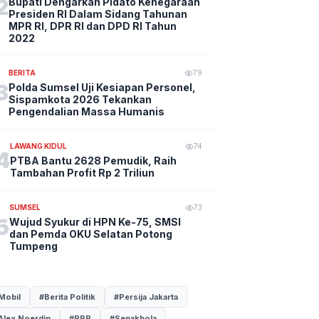
2
Bupati Dengarkan Pidato Kenegaraan
Presiden RI Dalam Sidang Tahunan
MPR RI, DPR RI dan DPD RI Tahun
2022
BERITA
79
3
Polda Sumsel Uji Kesiapan Personel,
Sispamkota 2026 Tekankan
Pengendalian Massa Humanis
LAWANG KIDUL
74
4
PTBA Bantu 2628 Pemudik, Raih
Tambahan Profit Rp 2 Triliun
SUMSEL
73
5
Wujud Syukur di HPN Ke-75, SMSI
dan Pemda OKU Selatan Potong
Tumpeng
Mobil
#Berita Politik
#Persija Jakarta
Alex Noerdin
#PPP
#Sepakbola