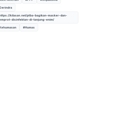
Gerindra
https://kilasan.net/ptba-bagikan-masker-dan-
emprot-disinfektan-di-tanjung-enim/
Kehumasan
#Humas