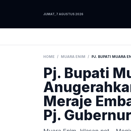
JUMAT, 7 AGUSTUS 2026
HOME
/
MUARA ENIM
/
Pj. Bupati M
Anugerahkan
Meraje Emb
Pj. Gubernu