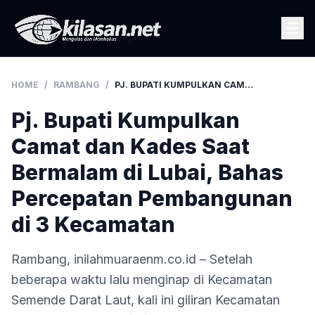
HOME
/
RAMBANG
/
PJ. BUPATI KUMPULKAN CAMAT DAN KADES SAAT BERMALAM DI LUBAI, BAHAS PERCEPATAN PEMBANGUNAN DI 3 KECAMATAN
Pj. Bupati Kumpulkan
Camat dan Kades Saat
Bermalam di Lubai, Bahas
Percepatan Pembangunan
di 3 Kecamatan
Rambang, inilahmuaraenm.co.id – Setelah
beberapa waktu lalu menginap di Kecamatan
Semende Darat Laut, kali ini giliran Kecamatan