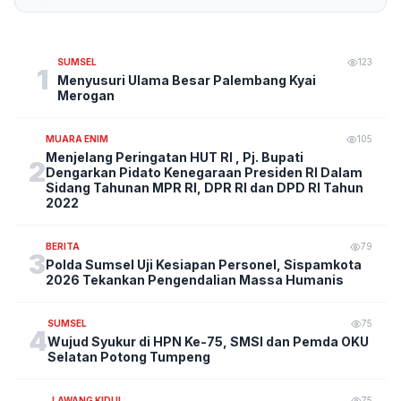
SUMSEL
123
1
Menyusuri Ulama Besar Palembang Kyai
Merogan
MUARA ENIM
105
Menjelang Peringatan HUT RI , Pj. Bupati
2
Dengarkan Pidato Kenegaraan Presiden RI Dalam
Sidang Tahunan MPR RI, DPR RI dan DPD RI Tahun
2022
BERITA
79
3
Polda Sumsel Uji Kesiapan Personel, Sispamkota
2026 Tekankan Pengendalian Massa Humanis
SUMSEL
75
4
Wujud Syukur di HPN Ke-75, SMSI dan Pemda OKU
Selatan Potong Tumpeng
LAWANG KIDUL
75