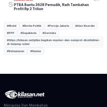
5
PTBA Bantu 2628 Pemudik, Raih Tambahan
Profit Rp 2 Triliun
#Mobil
#Berita Politik
#Persija Jakarta
#Alex Noerdin
#PPP
#Sepakbola
#Gerindra
#https://kilasan.net/ptba-bagikan-masker-dan-semprot-disinfektan-
di-tanjung-enim/
#Kehumasan
#Humas
Mengulas Dan Membahas