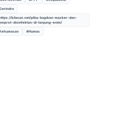
Gerindra
https://kilasan.net/ptba-bagikan-masker-dan-
emprot-disinfektan-di-tanjung-enim/
Kehumasan
#Humas