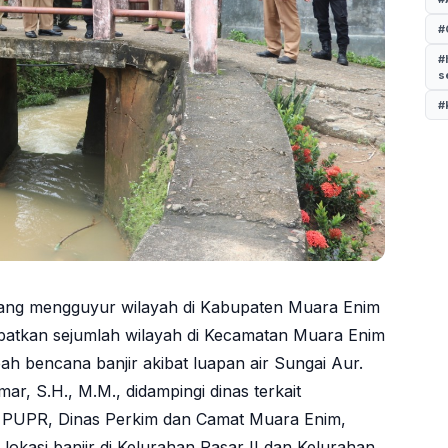
#
#
s
#
yang mengguyur wilayah di Kabupaten Muara Enim
ibatkan sejumlah wilayah di Kecamatan Muara Enim
h bencana banjir akibat luapan air Sungai Aur.
ar, S.H., M.M., didampingi dinas terkait
as PUPR, Dinas Perkim dan Camat Muara Enim,
lokasi banjir di Kelurahan Pasar II dan Kelurahan