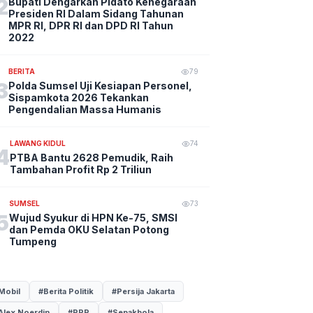
2
Bupati Dengarkan Pidato Kenegaraan
Presiden RI Dalam Sidang Tahunan
MPR RI, DPR RI dan DPD RI Tahun
2022
BERITA
79
3
Polda Sumsel Uji Kesiapan Personel,
Sispamkota 2026 Tekankan
Pengendalian Massa Humanis
LAWANG KIDUL
74
4
PTBA Bantu 2628 Pemudik, Raih
Tambahan Profit Rp 2 Triliun
SUMSEL
73
5
Wujud Syukur di HPN Ke-75, SMSI
dan Pemda OKU Selatan Potong
Tumpeng
Mobil
#Berita Politik
#Persija Jakarta
Alex Noerdin
#PPP
#Sepakbola