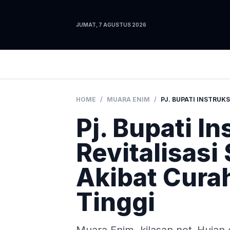
JUMAT, 7 AGUSTUS 2026
HOME
/
MUARA ENIM
/
Pj. Bupati I
Revitalisasi
Akibat Cura
Tinggi