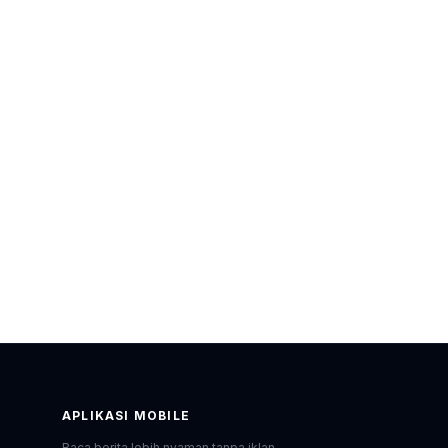
APLIKASI MOBILE
Baca berita lebih nyaman tanpa iklan.