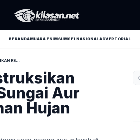
BERANDA
MUARA ENIM
SUMSEL
NASIONAL
ADVERTORIAL
PJ. BUPATI INSTRUKSIKAN REVITALISASI SUNGAI AUR AKIBAT CURAHAN HUJAN TINGGI
nstruksikan
 Sungai Aur
han Hujan