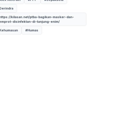
Gerindra
https://kilasan.net/ptba-bagikan-masker-dan-
emprot-disinfektan-di-tanjung-enim/
Kehumasan
#Humas