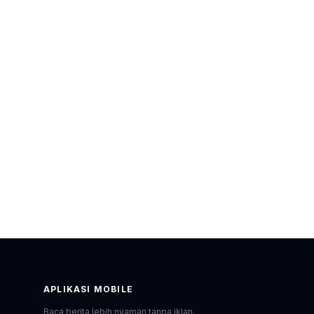
APLIKASI MOBILE
Baca berita lebih nyaman tanpa iklan.