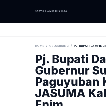
SABTU, 8 AGUSTUS 2026
HOME
/
GELUMBANG
/
Pj. Bupati D
Gubernur S
Paguyuban 
JASUMA Kab
Enim