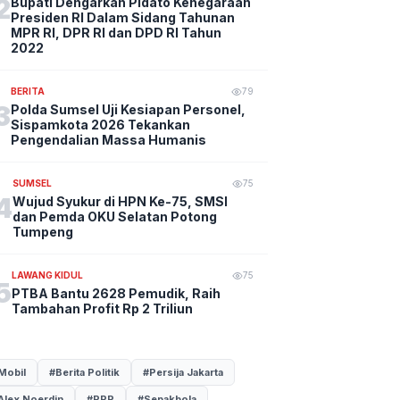
2
Bupati Dengarkan Pidato Kenegaraan
Presiden RI Dalam Sidang Tahunan
MPR RI, DPR RI dan DPD RI Tahun
2022
BERITA
79
3
Polda Sumsel Uji Kesiapan Personel,
Sispamkota 2026 Tekankan
Pengendalian Massa Humanis
SUMSEL
75
4
Wujud Syukur di HPN Ke-75, SMSI
dan Pemda OKU Selatan Potong
Tumpeng
LAWANG KIDUL
75
5
PTBA Bantu 2628 Pemudik, Raih
Tambahan Profit Rp 2 Triliun
Mobil
#Berita Politik
#Persija Jakarta
Alex Noerdin
#PPP
#Sepakbola