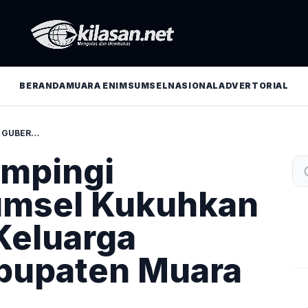
BERANDA
MUARA ENIM
SUMSEL
NASIONAL
ADVERTORIAL
PJ. BUPATI DAMPINGI GUBERNUR SUMSEL KUKUHKAN PAGUYUBAN KELUARGA JASUMA KABUPATEN MUARA ENIM
ampingi
umsel Kukuhkan
Keluarga
upaten Muara