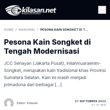
HOME
/
NASIONAL
/
PESONA KAIN SONGKET DI TENGAH MODERNISASI
Pesona Kain Songket di
Tengah Modernisasi
JCC Senayan (Jakarta Pusat), inilahmuaraenim-
Songket, merupakan kain tradisional khas Provinsi
Sumatera Selatan. Kain ini masih menjadi
primadona dari berbagai […]
27 SEPTEMBER 2022
Editor: Kilasan
07:01 WIB