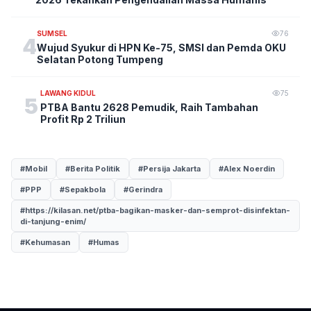
SUMSEL
76
4
Wujud Syukur di HPN Ke-75, SMSI dan Pemda OKU
Selatan Potong Tumpeng
LAWANG KIDUL
75
5
PTBA Bantu 2628 Pemudik, Raih Tambahan
Profit Rp 2 Triliun
#Mobil
#Berita Politik
#Persija Jakarta
#Alex Noerdin
#PPP
#Sepakbola
#Gerindra
#https://kilasan.net/ptba-bagikan-masker-dan-semprot-disinfektan-
di-tanjung-enim/
#Kehumasan
#Humas