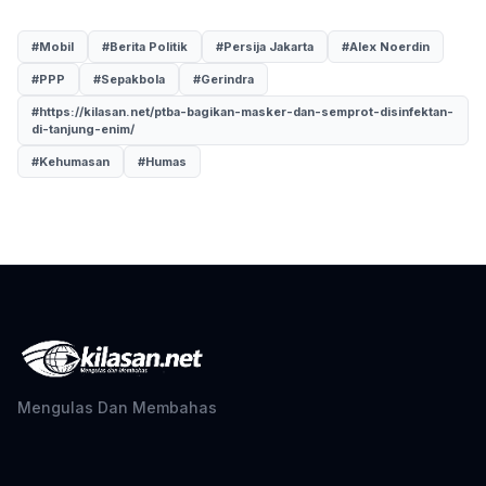
#Mobil
#Berita Politik
#Persija Jakarta
#Alex Noerdin
#PPP
#Sepakbola
#Gerindra
#https://kilasan.net/ptba-bagikan-masker-dan-semprot-disinfektan-
di-tanjung-enim/
#Kehumasan
#Humas
Mengulas Dan Membahas