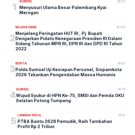
SUMSEL
123
1
Menyusuri Ulama Besar Palembang Kyai
Merogan
MUARA ENIM
106
Menjelang Peringatan HUT RI , Pj. Bupati
2
Dengarkan Pidato Kenegaraan Presiden RI Dalam
Sidang Tahunan MPR RI, DPR RI dan DPD RI Tahun
2022
BERITA
80
3
Polda Sumsel Uji Kesiapan Personel, Sispamkota
2026 Tekankan Pengendalian Massa Humanis
SUMSEL
76
4
Wujud Syukur di HPN Ke-75, SMSI dan Pemda OKU
Selatan Potong Tumpeng
LAWANG KIDUL
75
5
PTBA Bantu 2628 Pemudik, Raih Tambahan
Profit Rp 2 Triliun